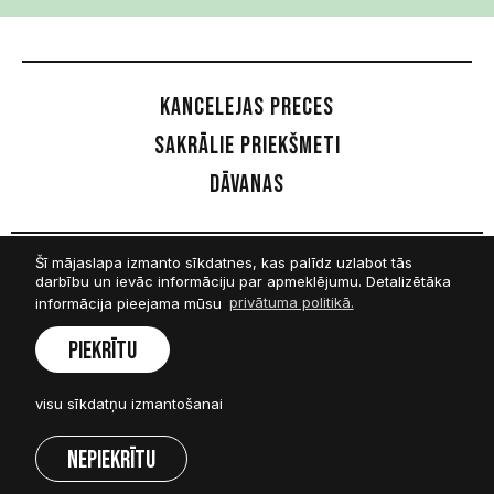
Kancelejas preces
Sakrālie priekšmeti
Dāvanas
Šī mājaslapa izmanto sīkdatnes, kas palīdz uzlabot tās
Sekot mums
darbību un ievāc informāciju par apmeklējumu. Detalizētāka
informācija pieejama mūsu
privātuma politikā.
Facebook
Piekrītu
Twitter
visu sīkdatņu izmantošanai
Instagram
Nepiekrītu
Visas tiesības rezervētas © SIA Amnis 2026.