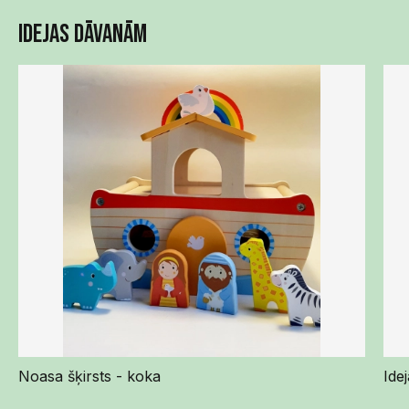
Idejas dāvanām
Noasa šķirsts - koka
Ide