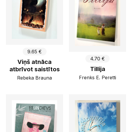
9.65 €
4.70 €
Viņš atnāca
Tillija
atbrīvot saistītos
Frenks E. Peretti
Rebeka Brauna