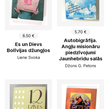
5.70 €
8.50 €
Autobigrāfija.
Es un Dievs
Angļu misionāru
Bolīvijas džungļos
piedzīvojumi
Liene Svoka
Jaunhebridu salās
Džons G. Petons