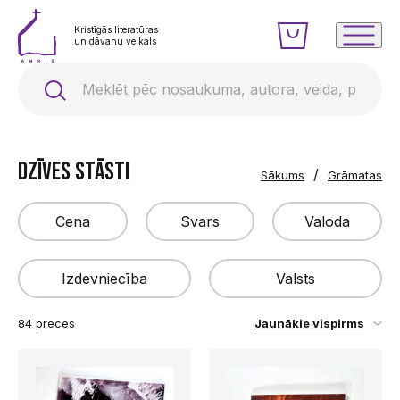
Kristīgās literatūras
un dāvanu veikals
Dzīves stāsti
/
Sākums
Grāmatas
Cena
Svars
Valoda
Izdevniecība
Valsts
Latviešu
2
€
0
g
23
€
1057
g
84 preces
Jaunākie vispirms
ADverts
Latvija
Piemērot
Piemērot
Pie
Agape Latvija
AMNIS
Apgāds "Zelta Grauds"