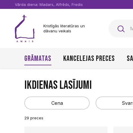
Vārda diena: Madars, Alfrēds, Fredis
Kristīgās literatūras un
dāvanu veikals
Grāmatas
Kancelejas preces
Sa
Ikdienas lasījumi
Cena
Svar
29 preces