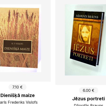
Autori
1245
g
Dzīvība
Piemērot
EIKON
Kala Ra
Klints
Latvija
Sadrau
Latvijas
Libri St
Limbažu
Luteris
PATMO
Viņa Vā
7.10 €
6.00 €
Dienišķā maize
Jēzus portreti
arls Frederiks Vislofs
Džordžs Brauns