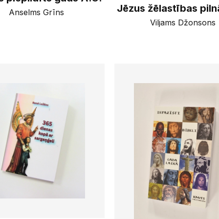
Jēzus žēlastības piln
Anselms Grīns
Viljams Džonsons