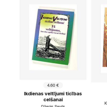
1
€
52
€
0
g
Piemērot
4.60 €
Ikdienas veltījumi ticības
celšanai
K
Džerijs Sevils