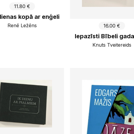
11.80 €
ienas kopā ar enģeli
Renē Ležēns
16.00 €
Iepazīsti Bībeli gada
Knuts Tveitereids