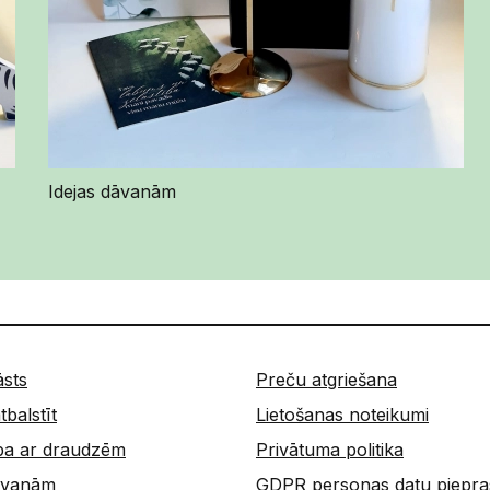
Idejas dāvanām
āsts
Preču atgriešana
tbalstīt
Lietošanas noteikumi
ba ar draudzēm
Privātuma politika
dāvanām
GDPR personas datu piepra