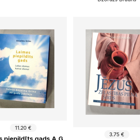
11.20 €
3.75 €
 piepildīts gads A.G.