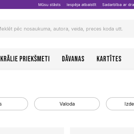
Mūsu stāsts
Iespēja atbalstīt
Sadarbība ar d
krālie priekšmeti
Dāvanas
Kartītes
s
Valoda
Izde
Latviešu
AMNIS
Piemērot
Anonīmi