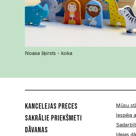
Noasa šķirsts - koka
Kancelejas preces
Mūsu st
Iespēja a
Sakrālie priekšmeti
Sadarbī
Dāvanas
Idejas 