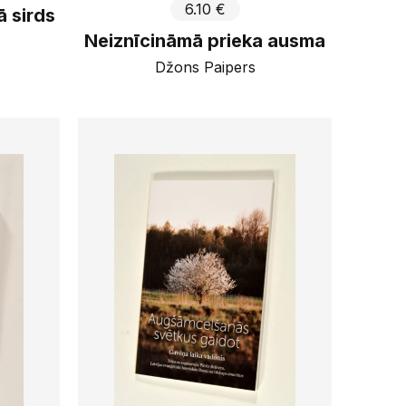
6.10 €
ā sirds
Neiznīcināmā prieka ausma
Džons Paipers