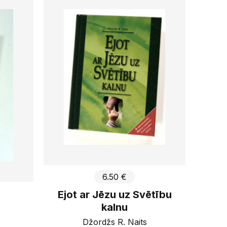
zdevums
s Straumes
ksti
s Anonīmo alkoholiķu
dzība
 Bībeles biedrība
yle
 ev. lut. draudze
ma mantojuma fonds
S
rds Manī
Piemērot
6.50 €
Ejot ar Jēzu uz Svētību
kalnu
Džordžs R. Naits