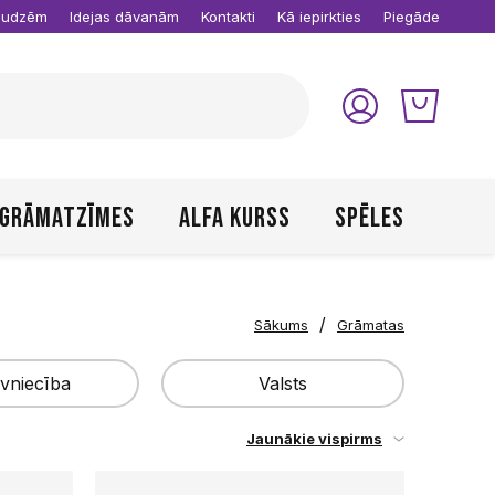
raudzēm
Idejas dāvanām
Kontakti
Kā iepirkties
Piegāde
Grāmatzīmes
Alfa kurss
Spēles
/
Sākums
Grāmatas
vniecība
Valsts
Jaunākie vispirms
Latvija
Piemērot
e Spēlmaņi