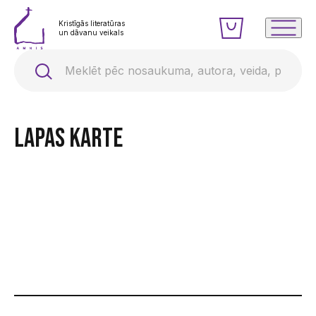
Kristīgās literatūras
un dāvanu veikals
Lapas karte