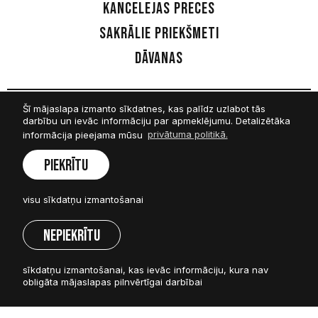
Kancelejas preces
Sakrālie priekšmeti
Dāvanas
Šī mājaslapa izmanto sīkdatnes, kas palīdz uzlabot tās
Sekot mums
darbību un ievāc informāciju par apmeklējumu. Detalizētāka
informācija pieejama mūsu
privātuma politikā.
Facebook
Piekrītu
Twitter
visu sīkdatņu izmantošanai
Instagram
Nepiekrītu
Visas tiesības rezervētas © SIA Amnis 2026.
Jebkuras amnis.lv informācijas pārpublicēšana bez rakstiskas
sīkdatņu izmantošanai, kas ievāc informāciju, kura nav
atļaujas aizliegta.
obligāta mājaslapas pilnvērtīgai darbībai
Mājaslapa no
Graftik