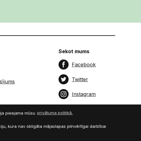
Sekot mums
Facebook
Twitter
sījums
Instagram
cija pieejama mūsu
privātuma politikā.
ju, kura nav obligāta mājaslapas pilnvērtīgai darbībai
aslapa no
Graftik