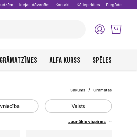
raudzēm
Idejas dāvanām
Kontakti
Kā iepirkties
Piegāde
Grāmatzīmes
Alfa kurss
Spēles
/
Sākums
Grāmatas
vniecība
Valsts
Jaunākie vispirms
atvija
Latvija
Piemērot