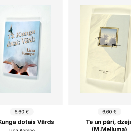
Autori
407
g
Ingrīda
Piemērot
Jaspids
Libri St
Viņa Vā
6.60 €
6.60 €
Te un pāri, dzej
Kunga dotais Vārds
(M.Melluma)
Līna Kempe