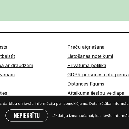
āsts
Preču atgriešana
tbalstīt
Lietošanas noteikumi
ba ar draudzēm
Privātuma politika
dāvanām
GDPR personas datu piepra
Distances līgums
ties
Atteikuma tiesību veidlapa
Lapas karte
tās darbību un ievāc informāciju par apmeklējumu. Detalizētāka informā
Nepiekrītu
sīkdatņu izmantošanai, kas ievāc informāci
s.lv informācijas pārpublicēšana bez rakstiskas atļaujas aizliegta.
Māj