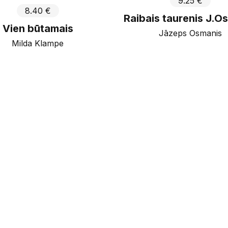
9.25 €
8.40 €
Raibais taurenis J.O
Vien būtamais
Jāzeps Osmanis
Milda Klampe