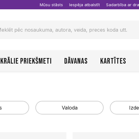
Mūsu stāsts
Iespēja atbalstīt
Sadarbība ar d
krālie priekšmeti
Dāvanas
Kartītes
s
Valoda
Izde
Latviešu
Agape L
Piemērot
AMNIS