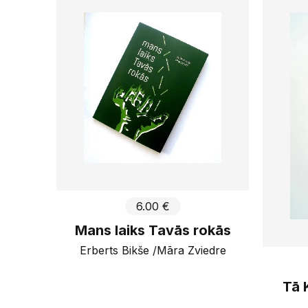
5
€
16
€
89
g
Piemērot
6.00 €
Mans laiks Tavās rokās
Erberts Bikše /Māra Zviedre
Tā 