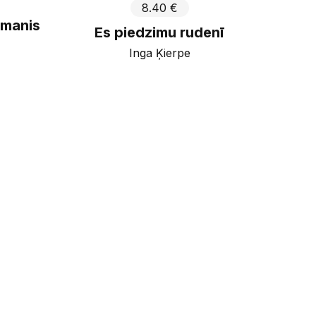
8.40 €
smanis
Es piedzimu rudenī
Inga Ķierpe