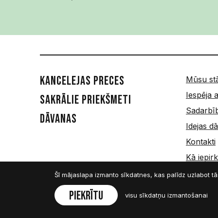
Kancelejas preces
Mūsu st
Iespēja a
Sakrālie priekšmeti
Sadarbī
Dāvanas
Idejas 
Kontakti
Kā iepirk
Piegāde
Šī mājaslapa izmanto sīkdatnes, kas palīdz uzlabot 
Piekrītu
visu sīkdatņu izmantošanai
Visas tiesības rezervētas © SIA Amnis 2026.
Jebkuras amni