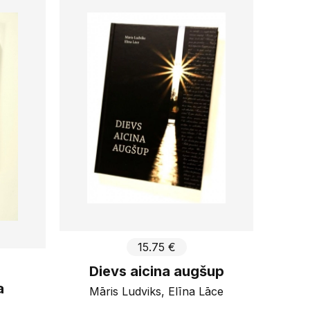
zdevums
 Briede
yle
rds Manī
Piemērot
15.75 €
Dievs aicina augšup
a
Māris Ludviks, Elīna Lāce