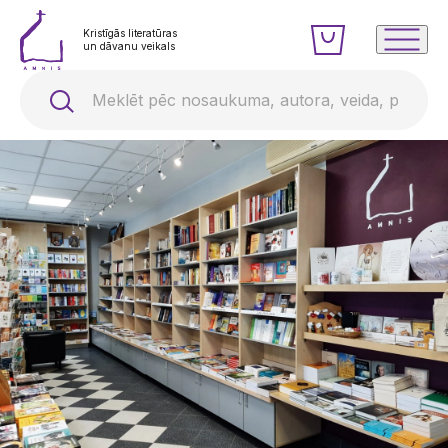
Kristīgās literatūras
un dāvanu veikals