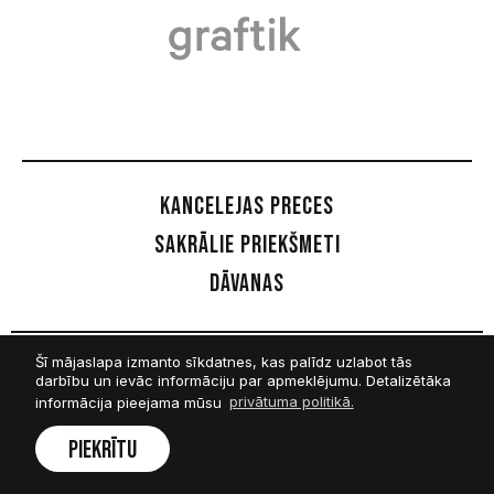
Kancelejas preces
Sakrālie priekšmeti
Dāvanas
Šī mājaslapa izmanto sīkdatnes, kas palīdz uzlabot tās
Sekot mums
darbību un ievāc informāciju par apmeklējumu. Detalizētāka
informācija pieejama mūsu
privātuma politikā.
Facebook
Piekrītu
Twitter