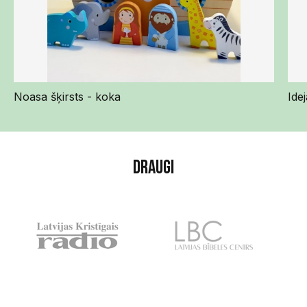
Noasa šķirsts - koka
Ide
Draugi