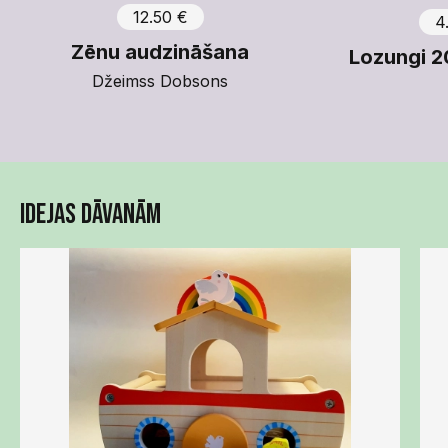
12.50 €
4
Zēnu audzināšana
Lozungi 20
Džeimss Dobsons
Idejas dāvanām