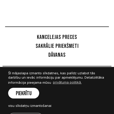
Kancelejas preces
Sakrālie priekšmeti
Dāvanas
Šī mājaslapa izmanto sīkdatnes, kas palīdz uzlabot tās
Sekot mums
darbību un ievāc informāciju par apmeklējumu. Detalizētāka
informācija pieejama mūsu
privātuma politikā.
Facebook
Piekrītu
Twitter
visu sīkdatņu izmantošanai
Instagram