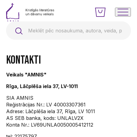
Kristīgās literatūras
un dāvanu veikals
Kontakti
Veikals "AMNIS"
Rīga, Lāčplēša iela 37, LV-1011
SIA AMNIS
Reģistrācijas Nr.: LV 40003307361
Adrese: Lāčplēša iela 37, Rīga, LV 1011
AS SEB banka, kods: UNLALV2X
Konta Nr.: LV69UNLA0050005412112
tel:
22175797