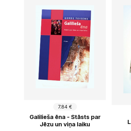
3
€
26
€
108
g
Piemērot
7.84 €
Galilieša ēna - Stāsts par
L
Jēzu un viņa laiku