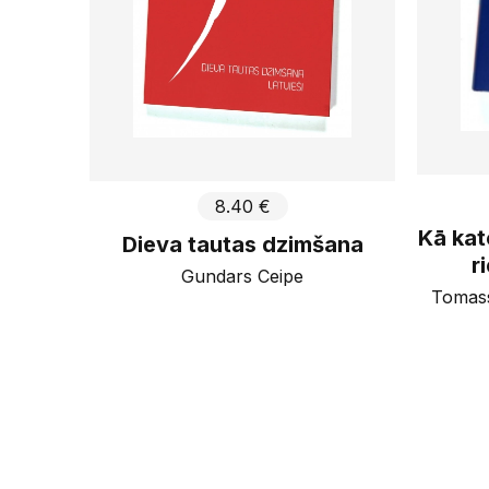
8.40 €
Kā kat
Dieva tautas dzimšana
r
Gundars Ceipe
Tomass