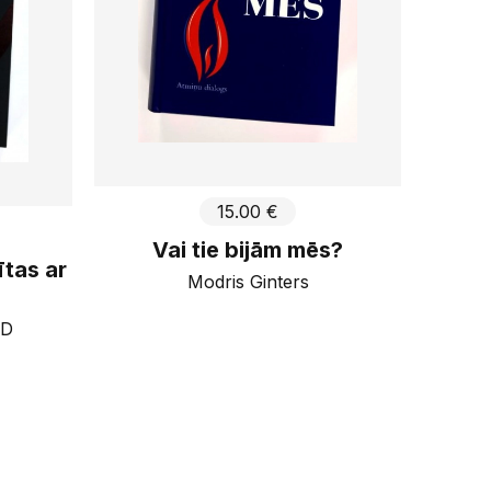
15.00 €
Vai tie bijām mēs?
ītas ar
Modris Ginters
HD