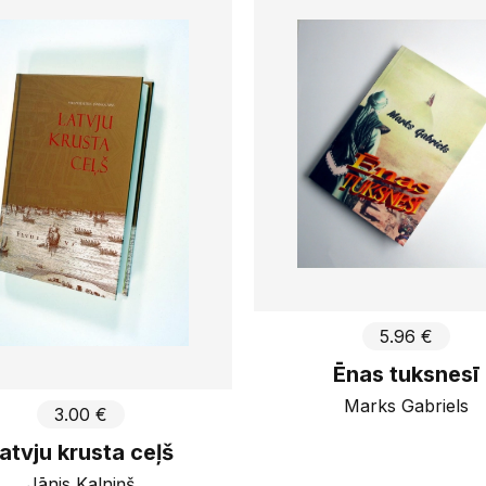
Kala Ra
2301
g
Klints
Piemērot
Latvijas
LBDS
LU Aka
Luteris
Prieka 
SIA DUE
Slokas 
draudz
Tradin
Upett
Viņa Vā
5.96 €
Ēnas tuksnesī
Marks Gabriels
3.00 €
atvju krusta ceļš
Jānis Kalniņš