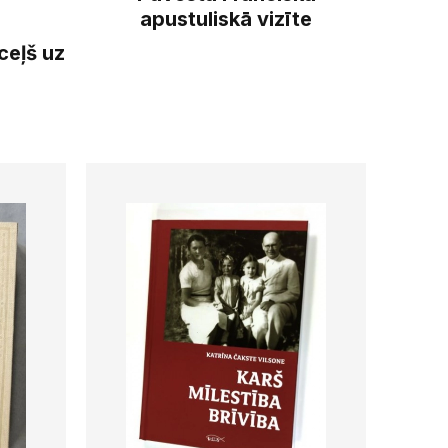
apustuliskā vizīte
ceļš uz