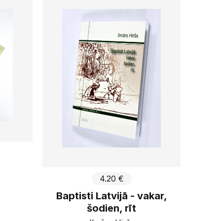
ksti
 Bībeles biedrība
dēmiskais apgāds
ma mantojuma fonds
Vēsts
evanģēliski luteriskā
e
g G&M 2015
rds Manī
Piemērot
4.20 €
Baptisti Latvijā - vakar,
šodien, rīt