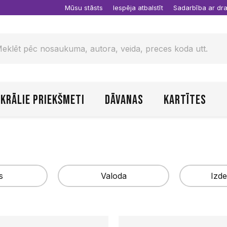
Mūsu stāsts
Iespēja atbalstīt
Sadarbība ar d
krālie priekšmeti
Dāvanas
Kartītes
s
Valoda
Izde
Latviešu
Autori
Piemērot
IHTIS