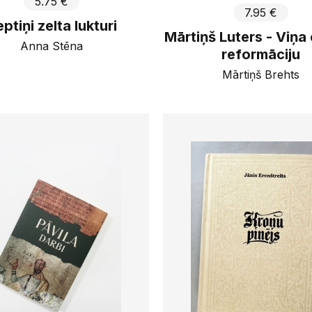
5.75 €
7.95 €
ptiņi zelta lukturi
Mārtiņš Luters - Viņa 
Anna Stēna
reformāciju
Mārtiņš Brehts