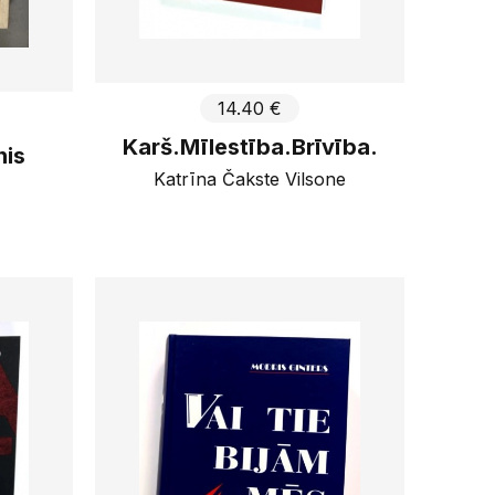
14.40 €
Karš.Mīlestība.Brīvība.
nis
Katrīna Čakste Vilsone