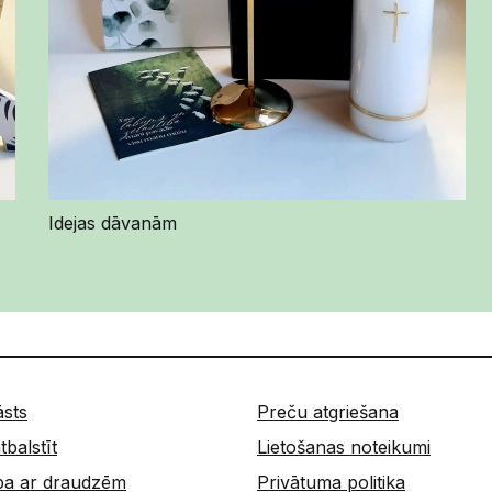
Idejas dāvanām
āsts
Preču atgriešana
tbalstīt
Lietošanas noteikumi
ba ar draudzēm
Privātuma politika