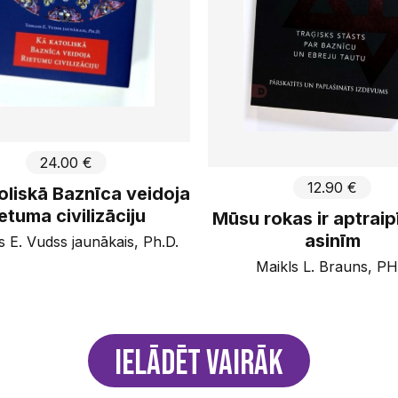
24.00 €
12.90 €
oliskā Baznīca veidoja
ietuma civilizāciju
Mūsu rokas ir aptraip
asinīm
 E. Vudss jaunākais, Ph.D.
Maikls L. Brauns, P
Ielādēt vairāk