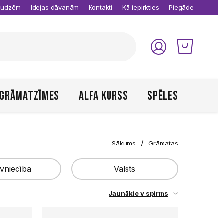
raudzēm
Idejas dāvanām
Kontakti
Kā iepirkties
Piegāde
Grāmatzīmes
Alfa kurss
Spēles
/
Sākums
Grāmatas
vniecība
Valsts
Jaunākie vispirms
zdevums
Latvija
Piemērot