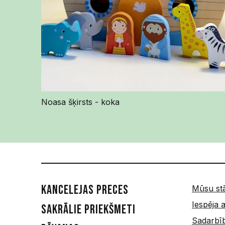
Noasa šķirsts - koka
Kancelejas preces
Mūsu st
Iespēja a
Sakrālie priekšmeti
Sadarbī