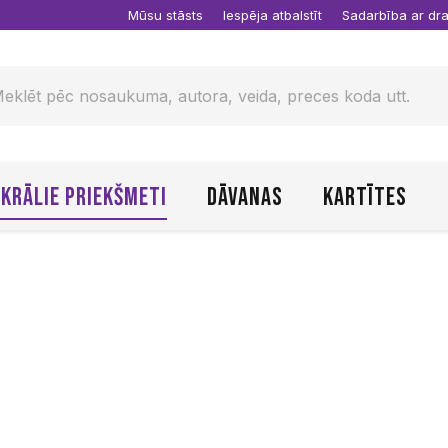
Mūsu stāsts
Iespēja atbalstīt
Sadarbība ar d
krālie priekšmeti
Dāvanas
Kartītes