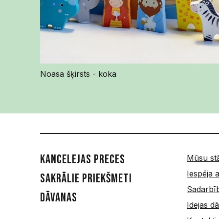
Noasa šķirsts - koka
Kancelejas preces
Mūsu st
Iespēja a
Sakrālie priekšmeti
Sadarbī
Dāvanas
Idejas 