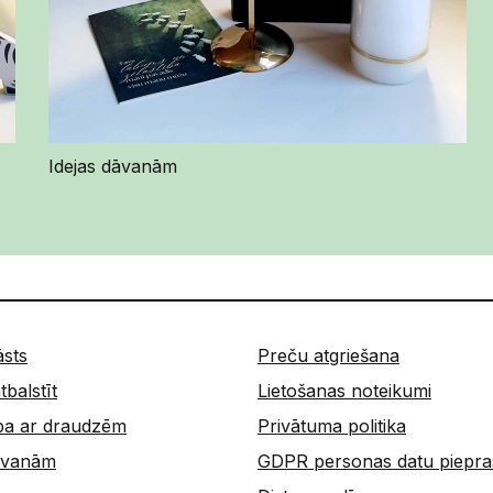
Idejas dāvanām
āsts
Preču atgriešana
tbalstīt
Lietošanas noteikumi
ba ar draudzēm
Privātuma politika
dāvanām
GDPR personas datu piepra