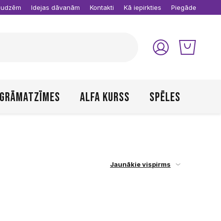
raudzēm
Idejas dāvanām
Kontakti
Kā iepirkties
Piegāde
Grāmatzīmes
Alfa kurss
Spēles
Jaunākie vispirms