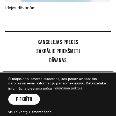
Idejas dāvanām
Kancelejas preces
Sakrālie priekšmeti
Dāvanas
Šī mājaslapa izmanto sīkdatnes, kas palīdz uzlabot tās
Sekot mums
darbību un ievāc informāciju par apmeklējumu. Detalizētāka
informācija pieejama mūsu
privātuma politikā.
Facebook
Piekrītu
Twitter
visu sīkdatņu izmantošanai