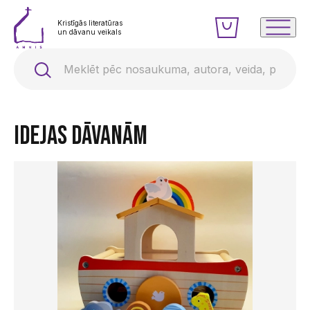
Kristīgās literatūras
un dāvanu veikals
Idejas dāvanām