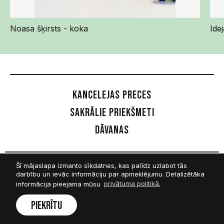
Noasa šķirsts - koka
Ide
Kancelejas preces
Sakrālie priekšmeti
Dāvanas
Šī mājaslapa izmanto sīkdatnes, kas palīdz uzlabot tās
Sekot mums
darbību un ievāc informāciju par apmeklējumu. Detalizētāka
informācija pieejama mūsu
privātuma politikā.
Facebook
Piekrītu
Twitter