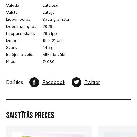
Valoda
Latviešu
Valsts
Latvija
Izdevniecība
Sava grāmata
Izdošanas gads
2026
Lappušu skaits
295 lpp
Izmērs
15 x 21 cm
Svars
445 g
Iesējuma veids
Mīkstie vāki
Kods
74086
Dalīties
Facebook
Twitter
Saistītās preces