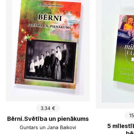
3.34 €
15
Bērni.Svētība un pienākums
5 mīlest
Guntars un Jana Baikovi
bē