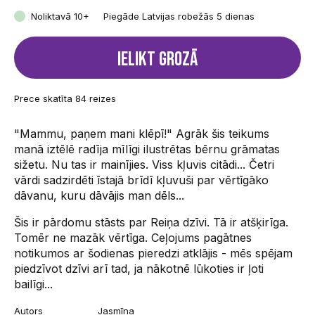
Noliktavā 10+
Piegāde Latvijas robežās 5 dienas
Ielikt grozā
Prece skatīta 84 reizes
"Mammu, paņem mani klēpī!" Agrāk šis teikums
manā iztēlē radīja mīlīgi ilustrētas bērnu grāmatas
sižetu. Nu tas ir mainījies. Viss kļuvis citādi... Četri
vārdi sadzirdēti īstajā brīdī kļuvuši par vērtīgāko
dāvanu, kuru dāvājis man dēls...
Šis ir pārdomu stāsts par Reiņa dzīvi. Tā ir atšķirīga.
Tomēr ne mazāk vērtīga. Ceļojums pagātnes
notikumos ar šodienas pieredzi atklājis - mēs spējam
piedzīvot dzīvi arī tad, ja nākotnē lūkoties ir ļoti
bailīgi...
Autors
Jasmīna