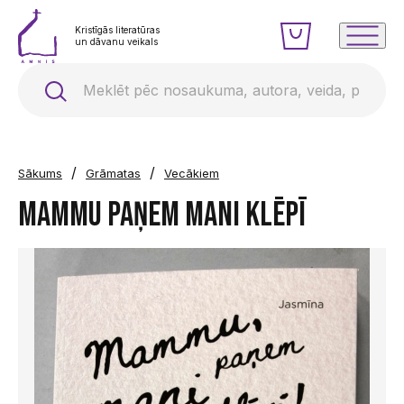
Kristīgās literatūras
un dāvanu veikals
/
/
Sākums
Grāmatas
Vecākiem
Mammu paņem mani klēpī