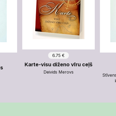
6.75 €
Karte-visu diženo vīru ceļš
ps
Deivids Merovs
Stīven