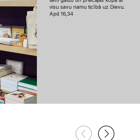
tiem galdu un priecājās kopā ar
visu savu namu ticībā uz Dievu.
Apd 16,34