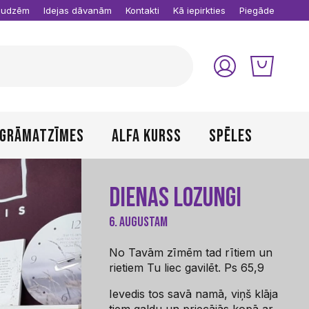
raudzēm
Idejas dāvanām
Kontakti
Kā iepirkties
Piegāde
Grāmatzīmes
Alfa kurss
Spēles
Dienas lozungi
6. Augustam
No Tavām zīmēm tad rītiem un
rietiem Tu liec gavilēt. Ps 65,9
Ievedis tos savā namā, viņš klāja