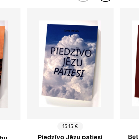
15.15 €
Bet
Piedzīvo Jēzu patiesi
ību