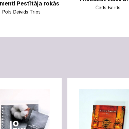
umenti Pestītāja rokās
Čads Bērds
Pols Deivids Trips