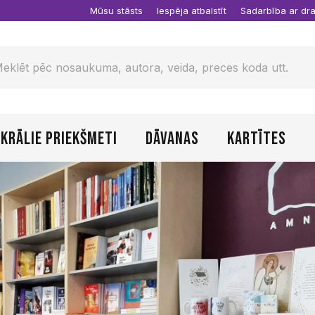
Mūsu stāsts
Iespēja atbalstīt
Sadarbība ar d
krālie priekšmeti
Dāvanas
Kartītes