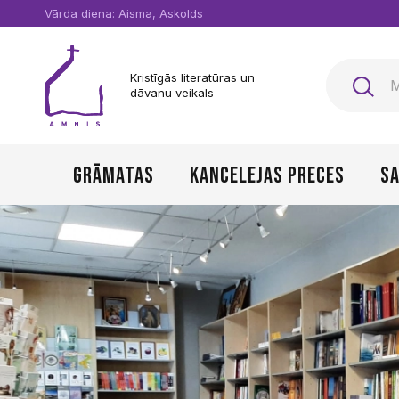
Vārda diena: Aisma, Askolds
Kristīgās literatūras un
dāvanu veikals
Grāmatas
Kancelejas preces
Sa