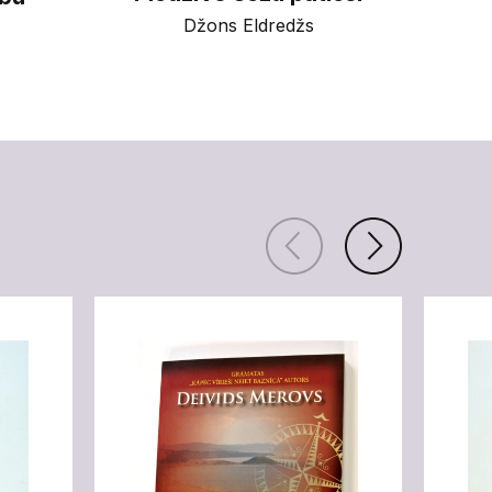
Džons Eldredžs