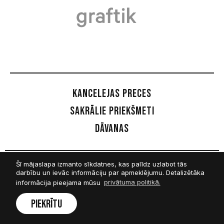
Kancelejas preces
Sakrālie priekšmeti
Dāvanas
Šī mājaslapa izmanto sīkdatnes, kas palīdz uzlabot tās
Sekot mums
darbību un ievāc informāciju par apmeklējumu. Detalizētāka
informācija pieejama mūsu
privātuma politikā.
Facebook
Piekrītu
Twitter