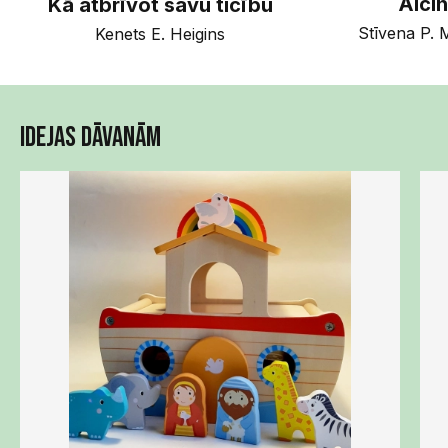
Aicin
Kā atbrīvot savu ticību
Stīvena P. M
Kenets E. Heigins
Idejas dāvanām