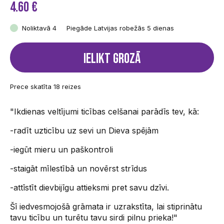
4.60 €
Noliktavā 4
Piegāde Latvijas robežās 5 dienas
Ielikt grozā
Prece skatīta 18 reizes
"Ikdienas veltījumi ticības celšanai parādīs tev, kā:
-radīt uzticību uz sevi un Dieva spējām
-iegūt mieru un paškontroli
-staigāt mīlestībā un novērst strīdus
-attīstīt dievbijīgu attieksmi pret savu dzīvi.
Šī iedvesmojošā grāmata ir uzrakstīta, lai stiprinātu
tavu ticību un turētu tavu sirdi pilnu prieka!"