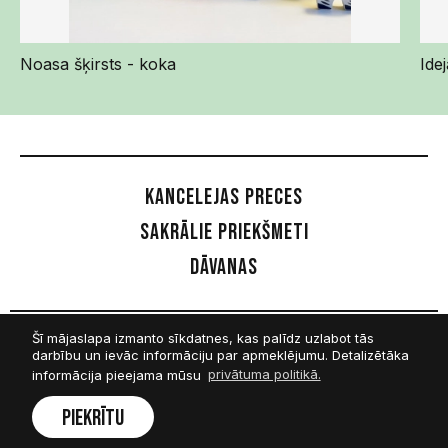
Noasa šķirsts - koka
Ide
Kancelejas preces
Sakrālie priekšmeti
Dāvanas
Šī mājaslapa izmanto sīkdatnes, kas palīdz uzlabot tās
Sekot mums
darbību un ievāc informāciju par apmeklējumu. Detalizētāka
informācija pieejama mūsu
privātuma politikā.
Facebook
Piekrītu
Twitter