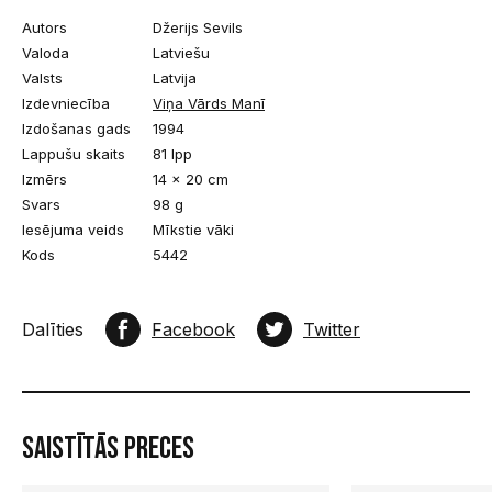
Autors
Džerijs Sevils
Valoda
Latviešu
Valsts
Latvija
Izdevniecība
Viņa Vārds Manī
Izdošanas gads
1994
Lappušu skaits
81 lpp
Izmērs
14 x 20 cm
Svars
98 g
Iesējuma veids
Mīkstie vāki
Kods
5442
Dalīties
Facebook
Twitter
Saistītās preces