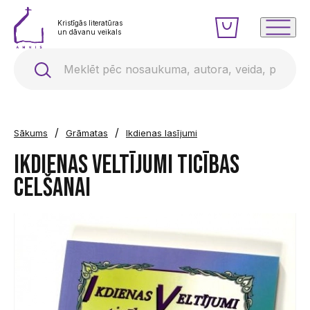
Kristīgās literatūras
un dāvanu veikals
/
/
Sākums
Grāmatas
Ikdienas lasījumi
Ikdienas veltījumi ticības
celšanai